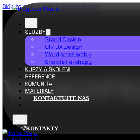
Skip to main content
Skip to footer
SLUŽBY
Brand Design
UI / UX Design
Wordpress weby
Shoptet e-shopy
KURZY A ŠKOLENÍ
WORDPR
REFERENCE
KOMUNITA
MATERIÁLY
KONTAKTUJTE NÁS
KONTAKTY